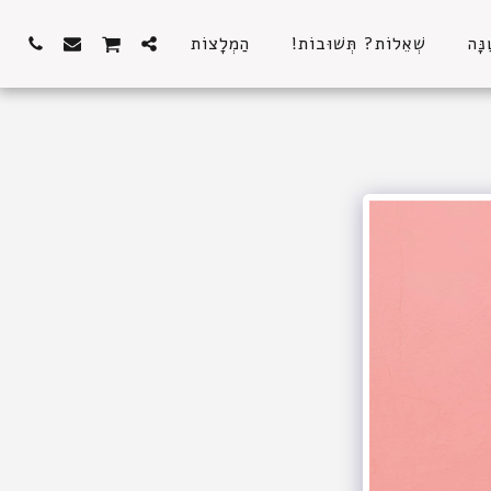
נָּה
שְׁאֵלוֹת? תְּשׁוּבוֹת!
הַמְלָצוֹת