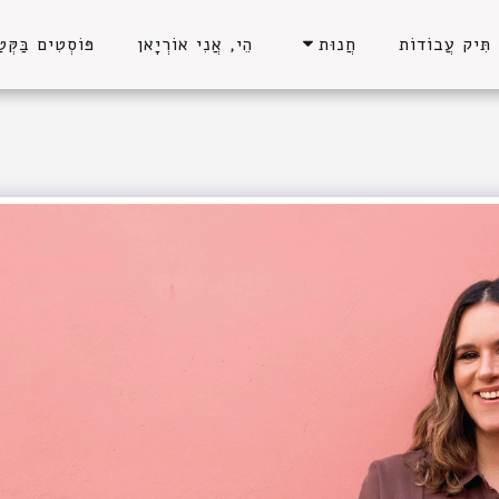
תִּיק עֲבוֹדוֹת
הֵי, אֲנִי אוֹרְיָאן
פּוֹסְטִים בַּקְּטַ
חֲנוּת