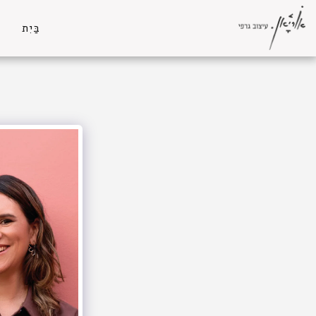
בַּיִת