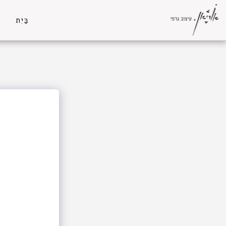
בַּיִת