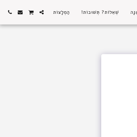
נָּה
שְׁאֵלוֹת? תְּשׁוּבוֹת!
הַמְלָצוֹת