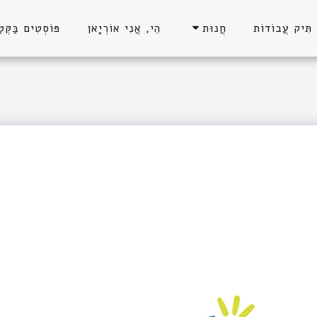
תִּיק עֲבוֹדוֹת
הֵי, אֲנִי אוֹרְיָאן
פּוֹסְטִים בַּקְּטַ
חֲנוּת