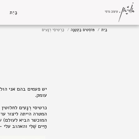
בַּיִת
בַּיִת
פּוֹסְטִים בַּקְּטַנָּה
כַּרְטִיסֵי רְגָעִים
יש פעמים בהם אני הולכ
עומק.
כרטיסי רְגָעִים לחלוטין 
המטרה הייתה ליצור ערכ
המוכשר הביא לעולם) שיהי
חַיִּים שֶׁלִּי והאהוב עלי - מ