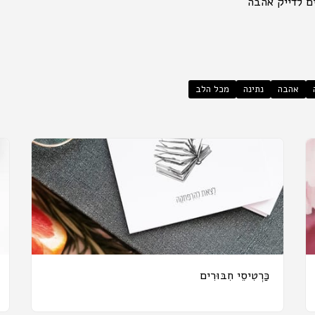
ם לדייק אהבה
אהבה
נתינה
מכל הלב
כַּרְטִיסֵי חִבּוּרִים