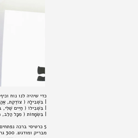
כדי שיהיה לנו נוח וכי
| בִּשְׁבִילָהּ ( צוֹדֶקֶת, אַהֲ
| בִּשְׁבִילוֹ ( חַיִּים שֶׁלִּי,
| בִּשְׂמָחוֹת ( מִכָּל הַלֵּב, 
מבריק ומודגש. 300 גרם נטול עץ - לכתיבה נוחה.