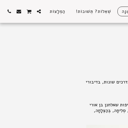
נָּה
שְׁאֵלוֹת? תְּשׁוּבוֹת!
הַמְלָצוֹת
רכים שונות, בדיבורי
פות שאלחנן בן אורי
חָה, בְּהַצְלָחָה,