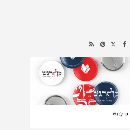
כֵּן לָרֶגֶשׁ