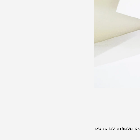
ריקה ומודגשת, חמש מעטפות עם טקסט