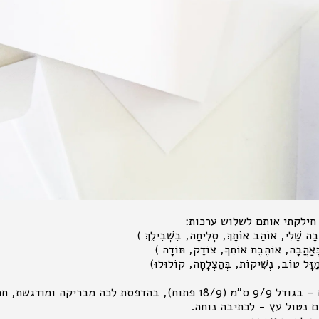
ף חילקתי אותם לשלוש ערכות:
בָה שֶׁלִּי, אוֹהֵב אוֹתָךְ, סְלִיחָה, בִּשְׁבִילֵךְ )
 בְּאַהֲבָה, אוֹהֶבֶת אוֹתְךָ, צוֹדֵק, תּוֹדָה )
מַזָּל טוֹב, נְשִׁיקוֹת, בְּהַצְלָחָה, קוֹלוּלוּ)
5 כרטיסי ברכה נפתחים - בגודל 9/9 ס"מ (18/9 פתוח), בהדפסת לכה מב