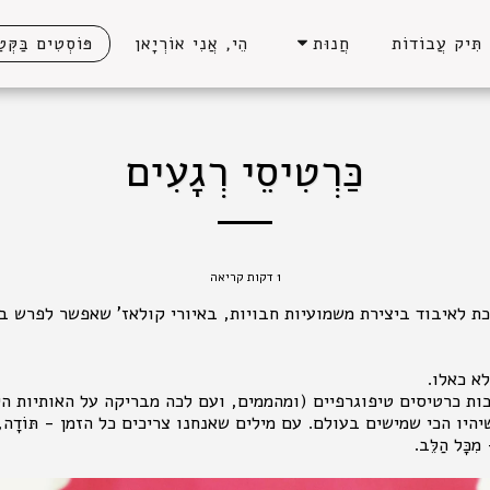
תִּיק עֲבוֹדוֹת
הֵי, אֲנִי אוֹרְיָאן
פּוֹסְטִים בַּקְּטַ
חֲנוּת
כַּרְטִיסֵי רְגָעִים
1 דקות קריאה
ת לאיבוד ביצירת משמועיות חבויות, באיורי קולאז' שאפשר לפרש בד
לא כאלו.
ות כרטיסים טיפוגרפיים (ומהממים, ועם לכה מבריקה על האותיות הי
ו הכי שמישים בעולם. עם מילים שאנחנו צריכים כל הזמן - תּוֹדָה, סְלִי
ִכָּל הַלֵּב.