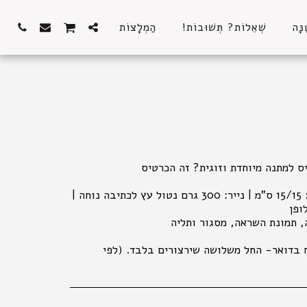
נָּה
שְׁאֵלוֹת? תְּשׁוּבוֹת!
הַמְלָצוֹת
כרטיס ברכה דו"צ מאוייר | גודל: 15/15 ס"מ | נייר: 300 גרם נטול עץ לכתיבה נוחה |
ח בדואר- החל משלושה שירצורים בלבד. (לפי