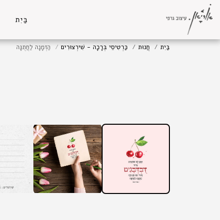
בַּיִת
בַּיִת
חֲנוּת
כַּרְטִיסֵי בְּרָכָה - שִׁירְצוּרִים
הַזְמָנָה לַחֲתֻנָּה
אזל מהמלאי