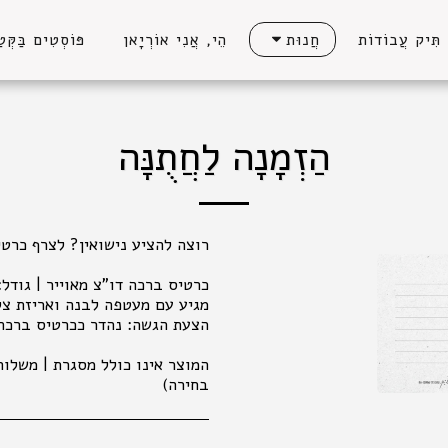
תִּיק עֲבוֹדוֹת
הֵי, אֲנִי אוֹרְיָאן
פּוֹסְטִים בַּקְּטַ
חֲנוּת
הַזְמָנָה לַחֲתֻנָּה
המוצר אינו כולל מסגרת | משלו
בחירה)